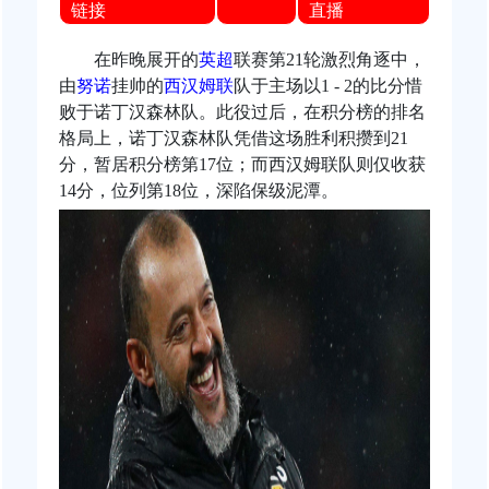
链接
直播
在昨晚展开的
英超
联赛第21轮激烈角逐中，
由
努诺
挂帅的
西汉姆联
队于主场以1 - 2的比分惜
败于诺丁汉森林队。此役过后，在积分榜的排名
格局上，诺丁汉森林队凭借这场胜利积攒到21
分，暂居积分榜第17位；而西汉姆联队则仅收获
14分，位列第18位，深陷保级泥潭。