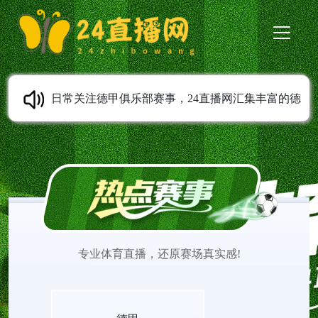
日常关注德甲俱乐部赛事，24直播网汇集丰富的德
甲直播内容。德甲高清直播支持免费在线观看，全
程无需安装任何插件。平台实时更新赛程安排，第
一时间上传赛事完整录像。球迷可以随时观看德甲
专业体育直播，还原赛场真实感!
直播，追踪心仪球队表现，感受德甲联赛充满激情