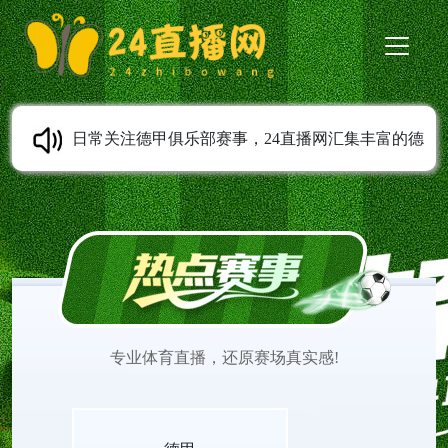
日常关注德甲俱乐部赛事，24直播网汇集丰富的德
甲直播内容。德甲高清直播支持免费在线观看，全
程无需安装任何插件。平台实时更新赛程安排，第
一时间上传赛事完整录像。球迷可以随时观看德甲
专业体育直播，还原赛场真实感!
直播，追踪心仪球队表现，感受德甲联赛充满激情