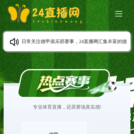
日常关注德甲俱乐部赛事，24直播网汇集丰富的德
甲直播内容。德甲高清直播支持免费在线观看，全
程无需安装任何插件。平台实时更新赛程安排，第
一时间上传赛事完整录像。球迷可以随时观看德甲
专业体育直播，还原赛场真实感!
直播，追踪心仪球队表现，感受德甲联赛充满激情