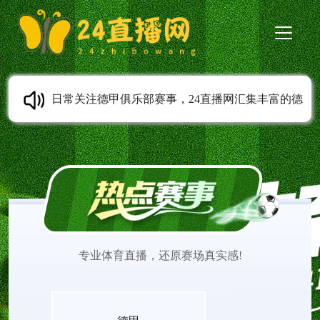
日常关注德甲俱乐部赛事，24直播网汇集丰富的德
甲直播内容。德甲高清直播支持免费在线观看，全
程无需安装任何插件。平台实时更新赛程安排，第
一时间上传赛事完整录像。球迷可以随时观看德甲
专业体育直播，还原赛场真实感!
直播，追踪心仪球队表现，感受德甲联赛充满激情